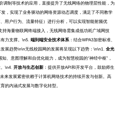
DMA、更高阶调制等技术的应用，直接提升了无线网络的物理层性能，为
下发，实现了业务驱动的网络资源动态调度，满足了不同教学
度、用户行为、流量特征）进行分析，可以实现智能射频优
支持海量物联网终端接入，无线网络需集成低功耗广域网技
力支撑。\n5.
端到端安全技术体系
：结合WPA3加密标准、
趋势\n\n无线校园网的发展将呈现以下趋势：\n\n1.
全光
感知、意图理解和自优化能力，成为智慧校园的“神经中枢”，
\n4.
开放与生态创新
：提供开放API和开发平台，鼓励师生
。其未来发展紧密依赖于计算机网络技术的持续开发与创新。高
教育的内涵式发展与数字化转型。