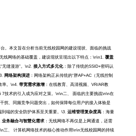
平台。本文旨在分析当前无线校园网的建设现状、面临的挑战
无线网络的基础覆盖，建设现状呈现出以下特点：\n\n1.
覆盖
缝漫游”。\n2.
接入方式多元化
：除了传统的SSID+密码认
3.
网络架构演进
：网络架构正从传统的“胖AP+AC（无线控制
。\n4.
带宽需求激增
：在线教育、高清视频、VR/AR教
7技术的引入成为应对之策。\n\n二、 面临的主要挑战\n\n在
干扰、同频竞争问题突出，如何保障每位用户的接入体验是
到端的安全防护体系至关重要。\3.
运维管理复杂度高
：海量
.
业务融合与智慧化需求
：无线网络不再仅是上网通道，还需
三、 计算机网络技术的核心推动作用\n\n无线校园网的持续