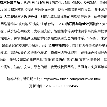
技术标准革新
：从Wi-Fi 4到Wi-Fi 7的迭代，MU-MIMO、OF
术
：通过SDN实现控制面与数据面分离，使得网络策略可以灵活、集中地
3.
人工智能与大数据分析
：利用AI算法对海量的网络运行数据（信号强
运维从“被动响应”走向“主动智能”。\n4.
物联网与边缘计算融合
：为
缘，减少核心网压力，为校园安防、智能楼宇等实时性要求高的应用提供有
入、传输加密到应用防护的多层次纵深安全防御体系。\n\n四、 未来发展
、超低延迟的校园网络底座。\n2.
泛在智能网络
：网络将具备更强的环境
技术、高能效硬件和虚拟化技术，降低网络整体能耗，践行绿色校园理念。
n结论：无线校园网的建设已从“有无”问题迈向“优劣”和“智慧”的新阶段
一个高速、智能、安全、绿色的新一代无线校园网络，从而有力支撑高等
如若转载，请注明出处：http://www.frniao.com/product/38.html
更新时间：2026-08-06 02:34:45